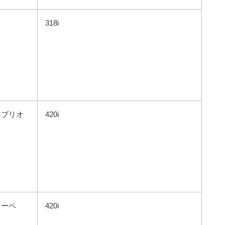
318i
カブリオ
420i
クーペ
420i