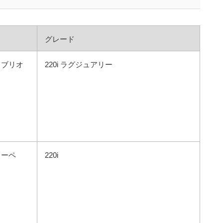
グレード
カブリオ
220i ラグジュアリー
クーペ
220i