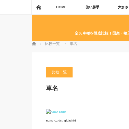
ホーム
HOME
使い勝手
大きさ
全36車種を徹底比較！国産・
ホーム
比較一覧
車名
比較一覧
車名
name cards / gfairchild