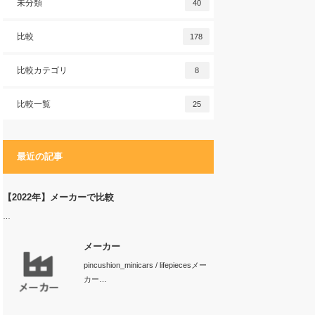
未分類
40
比較
178
比較カテゴリ
8
比較一覧
25
最近の記事
【2022年】メーカーで比較
…
メーカー
pincushion_minicars / lifepiecesメー
カー…