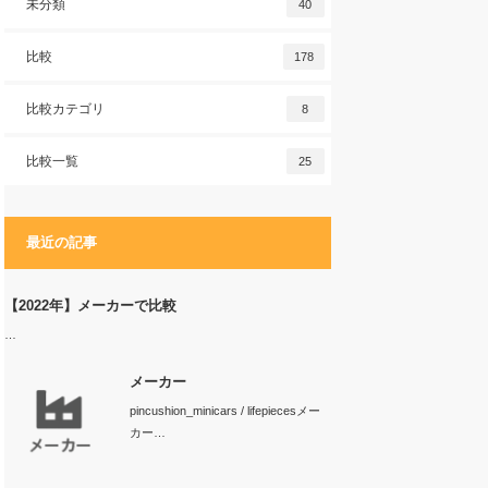
未分類
40
比較
178
比較カテゴリ
8
比較一覧
25
最近の記事
【2022年】メーカーで比較
…
メーカー
pincushion_minicars / lifepiecesメー
カー…